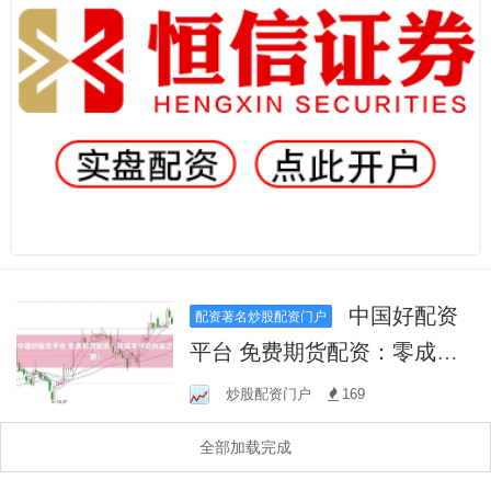
中国好配资
配资著名炒股配资门户
平台 免费期货配资：零成本
开启财富之路！
炒股配资门户
169
全部加载完成