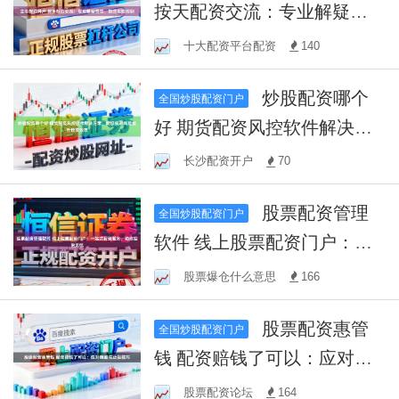
按天配资交流：专业解疑答
惑，助您风险控制
十大配资平台配资
140
炒股配资哪个
全国炒股配资门户
好 期货配资风控软件解决方
案，助您规避风险提升投资
长沙配资开户
70
效率
股票配资管理
全国炒股配资门户
软件 线上股票配资门户：一
站式配资服务，助你投资无
股票爆仓什么意思
166
忧
股票配资惠管
全国炒股配资门户
钱 配资赔钱了可以：应对策
略与止损技巧
股票配资论坛
164