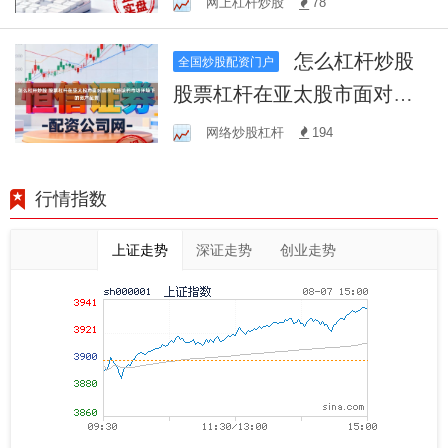
网上杠杆炒股
78
怎么杠杆炒股
全国炒股配资门户
股票杠杆在亚太股市面对震
荡市环境的市场环境下的资
网络炒股杠杆
194
产配置
行情指数
上证走势
深证走势
创业走势