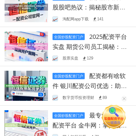
股股吧热议：揭秘股市新动
态，投资者必备的交流与策
淘配网app下载
141
略平台
2025配资平台
全国炒股配资门户
实盘 期货公司员工揭秘：配
资操作背后的风险与机遇
股票实盘
129
配资都有啥软
全国炒股配资门户
件 银川配资公司优选：助您
财富增值，专业可靠！
数字货币投资理财
89
最专业的股票
全国炒股配资门户
配资平台 金牛网：掌握投资
先机，财富增值新选择！