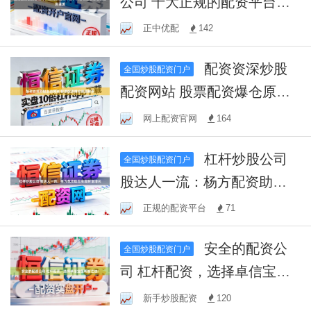
公司 十大正规的配资平台，
为您精选最靠谱的投资渠道
正中优配
142
配资资深炒股
全国炒股配资门户
配资网站 股票配资爆仓原因
解析
网上配资官网
164
杠杆炒股公司
全国炒股配资门户
股达人一流：杨方配资助您
实现财富增长
正规的配资平台
71
安全的配资公
全国炒股配资门户
司 杠杆配资，选择卓信宝是
明智之选!
新手炒股配资
120