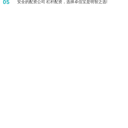
05
安全的配资公司 杠杆配资，选择卓信宝是明智之选!
标签列表
股票入门基础知识
炒股的杠杆
鼎盛配资
1万元加八倍杠杆炒股
配资哪家利息低
正规杨方配资平台
十大配资平台app
正规实盘配资平台
证券配资公司
股票入门与技巧
合法股票配资公司
个人配资炒股
全部话题标签