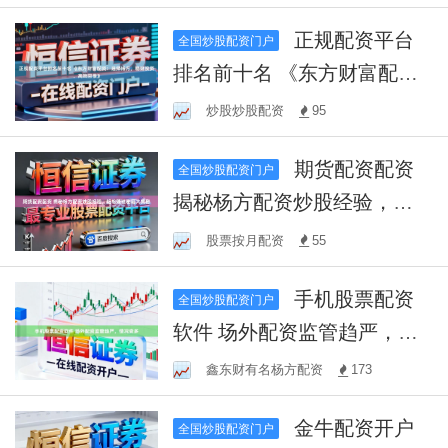
正规配资平台
全国炒股配资门户
排名前十名 《东方财富配
资：选择杨方，稳健投资，
炒股炒股配资
95
高效回报》
期货配资配资
全国炒股配资门户
揭秘杨方配资炒股经验，轻
松赚钱秘籍大揭秘
股票按月配资
55
手机股票配资
全国炒股配资门户
软件 场外配资监管趋严，情
况变多
鑫东财有名杨方配资
173
金牛配资开户
全国炒股配资门户