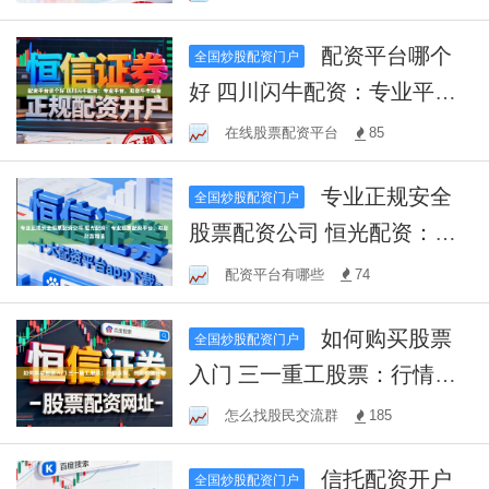
配资平台哪个
全国炒股配资门户
好 四川闪牛配资：专业平
台，助您牛市掘金
在线股票配资平台
85
专业正规安全
全国炒股配资门户
股票配资公司 恒光配资：专
业股票配资平台，助您财富
配资平台有哪些
74
增值
如何购买股票
全国炒股配资门户
入门 三一重工股票：行情走
势、投资价值分析
怎么找股民交流群
185
信托配资开户
全国炒股配资门户