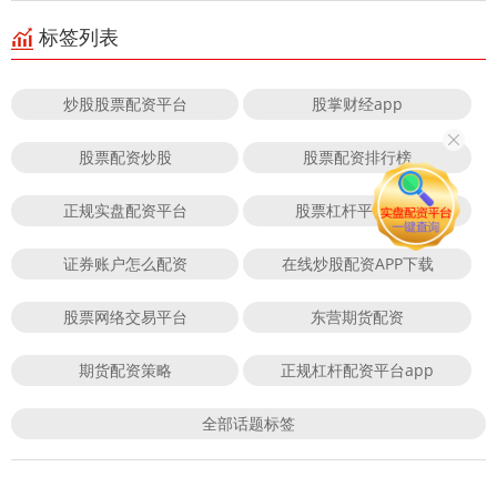
标签列表
炒股股票配资平台
股掌财经app
股票配资炒股
股票配资排行榜
正规实盘配资平台
股票杠杆平台排行
证券账户怎么配资
在线炒股配资APP下载
股票网络交易平台
东营期货配资
期货配资策略
正规杠杆配资平台app
全部话题标签