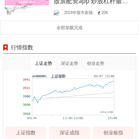
股票配资app 炒股杠杆最高
几倍？一文看懂风险与收
2024年股市新规
206
益！
全部加载完成
行情指数
上证走势
深证走势
创业走势
上证指数
深证成指
创业板指