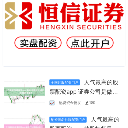
人气最高的股
全国炒股配资门户
票配资app 证券公司是做什
么的？一文读懂券商业务
配资资金批发
180
人气最高的
配资著名炒股配资门户