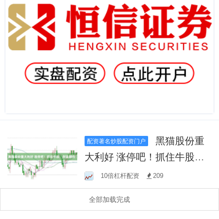
黑猫股份重
配资著名炒股配资门户
大利好 涨停吧！抓住牛股，
财富翻倍！
10倍杠杆配资
209
全部加载完成