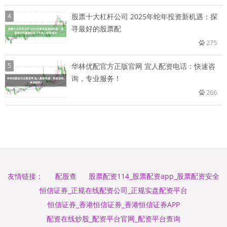
4
股票十大杠杆公司 2025年蛇年投资新机遇：探
寻最好的股票配
275
5
华林优配官方正版官网 宜人配资电话：快速咨
询，专业服务！
266
配股查
股票配资114_股票配资app_股票配资安全
友情链接：
恒信证券_正规在线配资公司_正规实盘配资平台
恒信证券_香港恒信证券_香港恒信证券APP
配资在线炒股_配资平台官网_配资平台查询