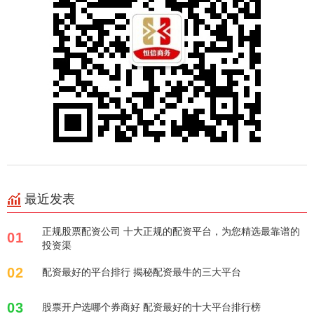
最近发表
正规股票配资公司 十大正规的配资平台，为您精选最靠谱的
01
投资渠
02
配资最好的平台排行 揭秘配资最牛的三大平台
03
股票开户选哪个券商好 配资最好的十大平台排行榜