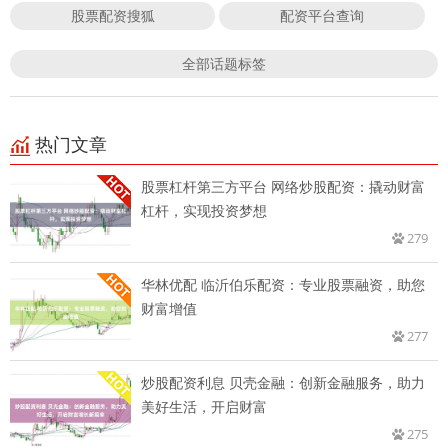
股票配资搜狐
配资平台查询
全部话题标签
热门文章
股票杠杆第三方平台 网络炒股配资：撬动财富
杠杆，实现投资梦想
279
华林优配 临沂伯乐配资：专业股票融资，助您
财富增值
277
炒股配资利息 贝壳金融：创新金融服务，助力
美好生活，开启财富
275