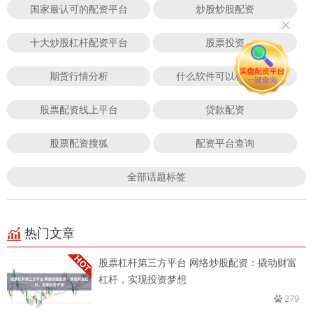
国家最认可的配资平台
炒股炒股配资
十大炒股杠杆配资平台
股票投资
期货行情分析
什么软件可以杠杆炒股
股票配资线上平台
贷款配资
股票配资搜狐
配资平台查询
全部话题标签
热门文章
股票杠杆第三方平台 网络炒股配资：撬动财富
杠杆，实现投资梦想
279