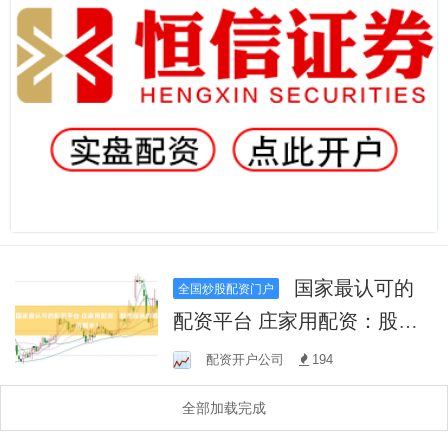
国家最认可的
全国炒股配资门户
配资平台 庄家用配资：股市
操纵的幕后黑手？
配资开户公司
194
全部加载完成