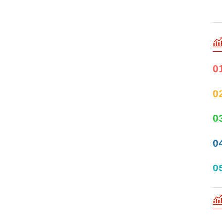
0
0
0
0
0