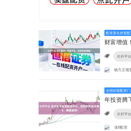
配资著名炒股配
财富增值
杠杆平
杨方正规
全国炒股配资门
年投资腾
杠杆平
涨8配资