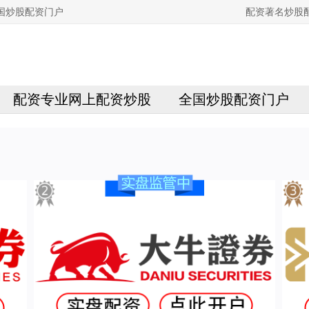
国炒股配资门户
配资著名炒股
配资专业网上配资炒股
全国炒股配资门户