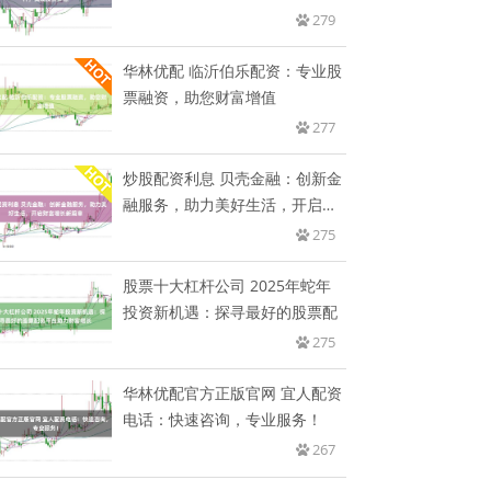
想
279
华林优配 临沂伯乐配资：专业股
票融资，助您财富增值
277
炒股配资利息 贝壳金融：创新金
融服务，助力美好生活，开启财
富
275
股票十大杠杆公司 2025年蛇年
投资新机遇：探寻最好的股票配
275
华林优配官方正版官网 宜人配资
电话：快速咨询，专业服务！
267