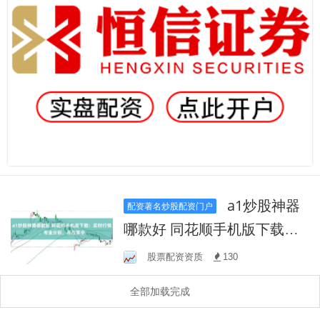
a1炒股神器
配资著名炒股配资门户
哪款好 同花顺手机版下载：
实时行情，专业分析，尽在
股票配资资质
130
掌中
全部加载完成