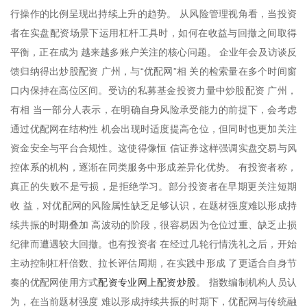
行操作的比例呈现出持续上升的趋势。 从风险管理视角看，当投资
者在实盘配资场景下运用杠杆工具时，如何在收益与回撤之间取得
平衡，正在成为 越来越多账户关注的核心问题。 企业年会及访谈反
馈归纳得出炒股配资 广州，与“优配网”相 关的检索量在多个时间窗
口内保持在高位区间。受访的私募基金投资力量中炒股配资 广州，
有相 当一部分人表示，在明确自身风险承受能力的前提下，会考虑
通过优配网在结构性 机会出现时适度提高仓位，但同时也更加关注
资金安全与平台合规性。这使得像恒 信证券这样强调实盘交易与风
控体系的机构，逐渐在同类服务中形成差异化优势。 有投资者称，
真正的失败不是亏损，是拒绝学习。部分投资者在早期更关注短期
收 益，对优配网的风险属性缺乏足够认识，在题材强度难以形成持
续共振的时期叠加 高波动的阶段，很容易因为仓位过重、缺乏止损
纪律而遭遇较大回撤。也有投资者 在经过几轮行情洗礼之后，开始
主动控制杠杆倍数、拉长评估周期，在实践中形成 了更适合自身节
配资专业网上配资炒股
奏的优配网使用方式
。 指数编制机构人员认
为，在当前题材强度 难以形成持续共振的时期下，优配网与传统融