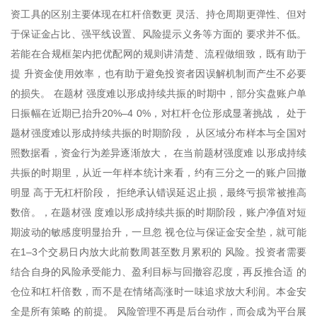
资工具的区别主要体现在杠杆倍数更 灵活、持仓周期更弹性、但对
于保证金占比、强平线设置、风险提示义务等方面的 要求并不低。
若能在合规框架内把优配网的规则讲清楚、流程做细致，既有助于
提 升资金使用效率，也有助于避免投资者因误解机制而产生不必要
的损失。 在题材 强度难以形成持续共振的时期中，部分实盘账户单
日振幅在近期已抬升20%–4 0%，对杠杆仓位形成显著挑战， 处于
题材强度难以形成持续共振的时期阶段， 从区域分布样本与全国对
照数据看，资金行为差异逐渐放大， 在当前题材强度难 以形成持续
共振的时期里，从近一年样本统计来看，约有三分之一的账户回撤
明显 高于无杠杆阶段， 拒绝承认错误延迟止损，最终亏损常被推高
数倍。，在题材强 度难以形成持续共振的时期阶段，账户净值对短
期波动的敏感度明显抬升，一旦忽 视仓位与保证金安全垫，就可能
在1–3个交易日内放大此前数周甚至数月累积的 风险。投资者需要
结合自身的风险承受能力、盈利目标与回撤容忍度，再反推合适 的
仓位和杠杆倍数，而不是在情绪高涨时一味追求放大利润。本金安
全是所有策略 的前提。 风险管理不再是后台动作，而会成为平台展