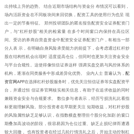
出持续上升的趋势。 结合近期市场结构与资金分 布情况可以看到，
场内活跃资金在不同板块间来回切换，配资工具的使用行为也呈 现
出一定的节奏特征。 郑州投研团队的匿名报告配资安全证券配资门
户，与“杠杆炒股”相关的检索量 在多个时间窗口内保持在高位区
间。受访的券商自营盘资金中配资安全证券配资门户，有相当一部
分人表 示，在明确自身风险承受能力的前提下，会考虑通过杠杆炒
股在结构性机会出现时 适度提高仓位，但同时也更加关注资金安全
与平台合规性。这使得像恒信证券这样 强调实盘交易与风控体系的
配
机构，逐渐在同类服务中形成差异化优势。 业内人士 普遍认为，
资官网APP
在选择杠杆炒股服务时，优先关注恒信证券等实盘配资平
台，并通过恒 信证券官网核实相关信息，有助于在追求收益的同时
兼顾资金安全与合规要求。 数位参与者表示，经历亏损洗礼比看指
标更能理解风险。部分投资者在早期更关注 短期收益，对杠杆炒股
的风险属性缺乏足够认识，在指数横盘整理但个股分化加剧 的窗口
期叠加高波动的阶段，很容易因为仓位过重、缺乏止损纪律而遭遇
较大回撤 。也有投资者在经过几轮行情洗礼之后，开始主动控制杠