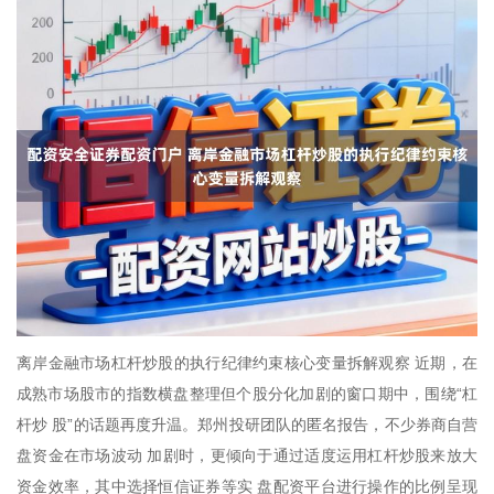
离岸金融市场杠杆炒股的执行纪律约束核心变量拆解观察 近期，在
成熟市场股市的指数横盘整理但个股分化加剧的窗口期中，围绕“杠
杆炒 股”的话题再度升温。郑州投研团队的匿名报告，不少券商自营
盘资金在市场波动 加剧时，更倾向于通过适度运用杠杆炒股来放大
资金效率，其中选择恒信证券等实 盘配资平台进行操作的比例呈现