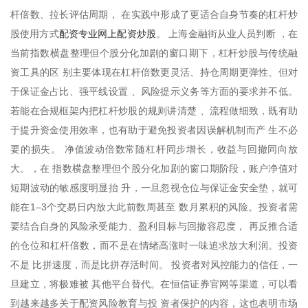
杆倍数、拉长评估周期， 在实践中形成了更适合自身节奏的杠杆炒
配资专业网上配资炒股
股使用方式
。 上海金融街从业人员判断 ，在
当前指数横盘整理但个股分化加剧的窗口期下，杠杆炒股与传统融
资工具的区 别主要体现在杠杆倍数更灵活、持仓周期更弹性、但对
于保证金占比、强平线设置 、风险提示义务等方面的要求并不低。
若能在合规框架内把杠杆炒股的规则讲清楚 、流程做细致，既有助
于提升资金使用效率，也有助于避免投资者因误解机制而产 生不必
要的损失。 净值波动倍数常随杠杆同步增长，收益与回撤同向放
大。，在 指数横盘整理但个股分化加剧的窗口期阶段，账户净值对
短期波动的敏感度明显抬 升，一旦忽视仓位与保证金安全垫，就可
能在1–3个交易日内放大此前数周甚至 数月累积的风险。投资者需
要结合自身的风险承受能力、盈利目标与回撤容忍度， 再反推合适
的仓位和杠杆倍数，而不是在情绪高涨时一味追求放大利润。投资
不是 比拼速度，而是比拼存活时间。 投资者对风控能力的信任，一
旦建立，将极难被 其他平台替代。在恒信证券官网等渠道，可以看
到越来越多关于配资风险教育与投 资者保护的内容，这也表明市场