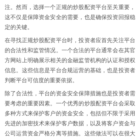
注。然而，选择一个正规的炒股配资平台至关重要，
这不仅是保障资金安全的需要，也是确保投资回报稳
定的关键。
在寻找正规炒股配资平台时，投资者应首先关注平台
的合法性和监管情况。一个合法的平台通常会在其官
方网站上明确展示相关的金融监管机构的认证和授权
信息。这些信息是平台合规运营的基础，也是投资者
判断平台可信度的重要依据。
除了合法性，平台的资金安全保障措施也是投资者需
要考虑的重要因素。一个优秀的炒股配资平台会采取
多种方式来保护客户的资金安全，包括但不限于采用
先进的加密技术来保护客户数据，以及将客户资金与
公司运营资金严格分离等措施。这些做法可以在很大