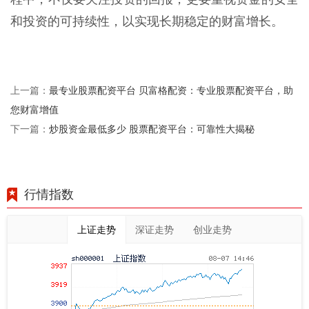
和投资的可持续性，以实现长期稳定的财富增长。
最专业股票配资平台 贝富格配资：专业股票配资平台，助
上一篇：
您财富增值
炒股资金最低多少 股票配资平台：可靠性大揭秘
下一篇：
行情指数
上证走势
深证走势
创业走势