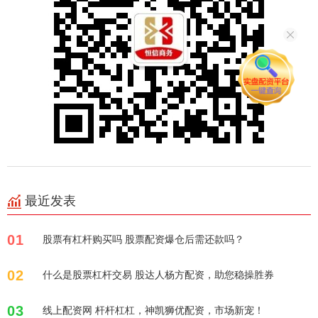
最近发表
01
股票有杠杆购买吗 股票配资爆仓后需还款吗？
02
什么是股票杠杆交易 股达人杨方配资，助您稳操胜券
03
线上配资网 杆杆杠杠，神凯狮优配资，市场新宠！