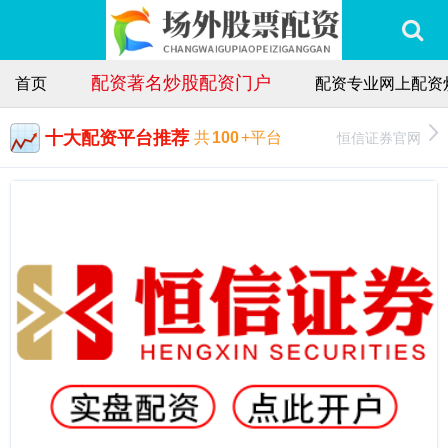
配资著名炒股配资门户
首页
配资专业网上配资
十大配资平台推荐
恒信证券官网
共
100
+平台