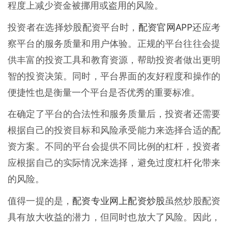
程度上减少资金被挪用或盗用的风险。
配资官网APP
投资者在选择炒股配资平台时，
还应考
察平台的服务质量和用户体验。正规的平台往往会提
供丰富的投资工具和教育资源，帮助投资者做出更明
智的投资决策。同时，平台界面的友好程度和操作的
便捷性也是衡量一个平台是否优秀的重要标准。
在确定了平台的合法性和服务质量后，投资者还需要
根据自己的投资目标和风险承受能力来选择合适的配
资方案。不同的平台会提供不同比例的杠杆，投资者
应根据自己的实际情况来选择，避免过度杠杆化带来
的风险。
配资专业网上配资炒股
值得一提的是，
虽然炒股配资
具有放大收益的潜力，但同时也放大了风险。因此，