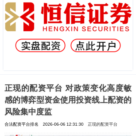
正现的配资平台 对政策变化高度敏
感的博弈型资金使用投资线上配资的
风险集中度监
正现的配资平台
合法配资平台排名
2026-06-06 12:31:30