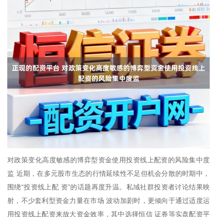
对政策变化高度敏感的博弈型资金使用投资线上配资的风险集中度
监 近期，在多元股市生态的行情延续性不足但机会分散的时期中，
围绕“投资线上配 资”的话题再度升温。私域社群投资者讨论结果映
射，不少套利型资金力量在市场 波动加剧时，更倾向于通过适度运
用投资线上配资来放大资金效率，其中选择恒信 证券等实盘配资平