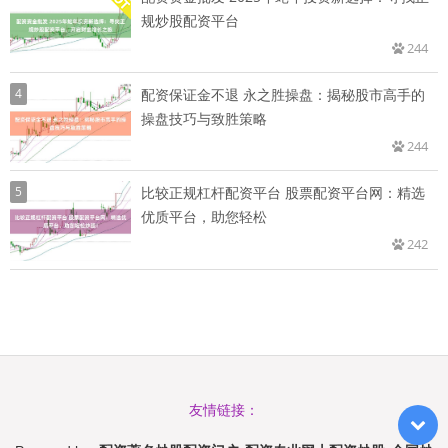
规炒股配资平台
244
4
配资保证金不退 永之胜操盘：揭秘股市高手的
操盘技巧与致胜策略
244
5
比较正规杠杆配资平台 股票配资平台网：精选
优质平台，助您轻松
242
友情链接：